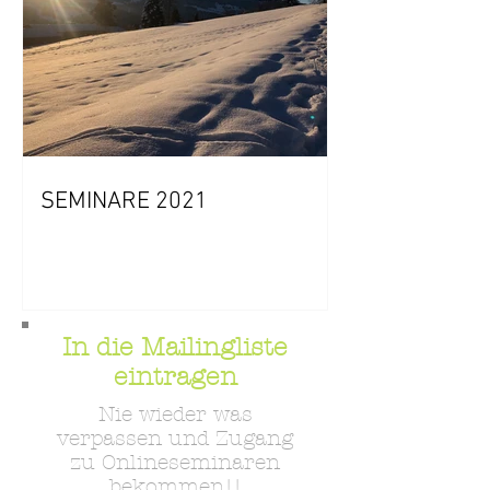
SEMINARE 2021
In die Mailingliste
eintragen
Nie wieder was
verpassen und Zugang
zu Onlineseminaren
bekommen!!