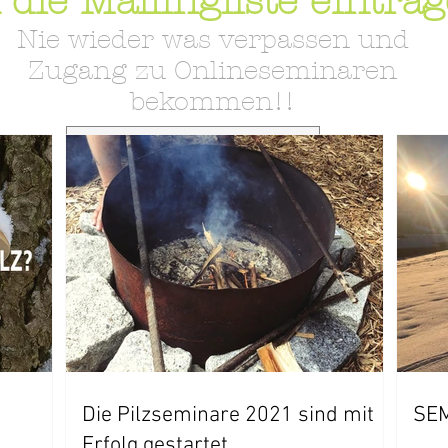
 die Mailingliste eintra
Nie wieder was verpassen und
Zugang zu Onlineseminaren
bekommen!!
Jetzt AllgäuMogli abonnieren
Die Pilzseminare 2021 sind mit
SE
Erfolg gestartet