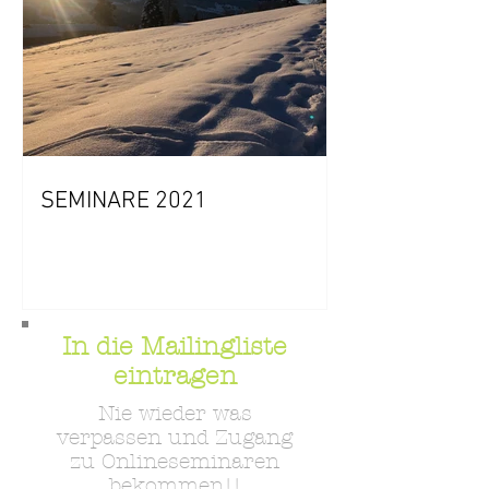
SEMINARE 2021
In die Mailingliste
eintragen
Nie wieder was
verpassen und Zugang
zu Onlineseminaren
bekommen!!