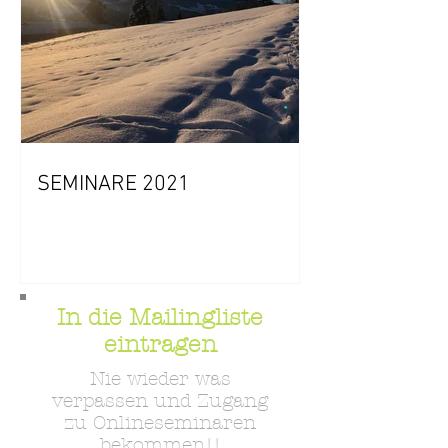
SEMINARE 2021
In die Mailingliste
eintragen
Nie wieder was
verpassen und Zugang
zu Onlineseminaren
bekommen!!