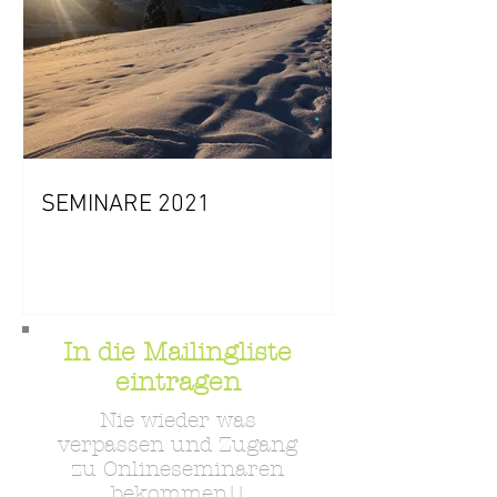
SEMINARE 2021
In die Mailingliste
eintragen
Nie wieder was
verpassen und Zugang
zu Onlineseminaren
bekommen!!