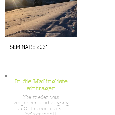
SEMINARE 2021
In die Mailingliste
eintragen
Nie wieder was
verpassen und Zugang
zu Onlineseminaren
bekommen!!