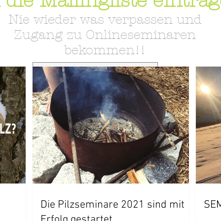
 die Mailingliste eintra
Nie wieder was verpassen und
Zugang zu Onlineseminaren
bekommen!!
Jetzt AllgäuMogli abonnieren
Die Pilzseminare 2021 sind mit
SE
Erfolg gestartet