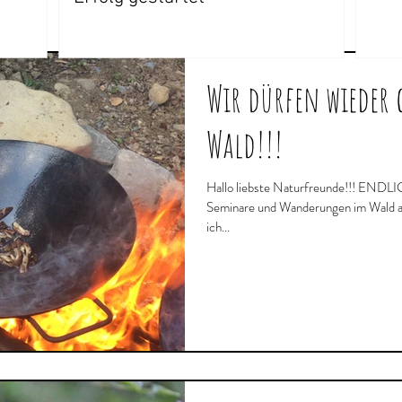
Wir dürfen wieder
Wald!!!
Hallo liebste Naturfreunde!!! ENDLICH... wir dürfen wieder gemeinsam
Seminare und Wanderungen im Wald
ich...