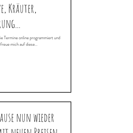
e, Kräuter,
rung...
die Termine online programmiert und
 ersichtlich und buchbar... Ich freue mich auf diese...
pause nun wieder
mit neuen Preisen