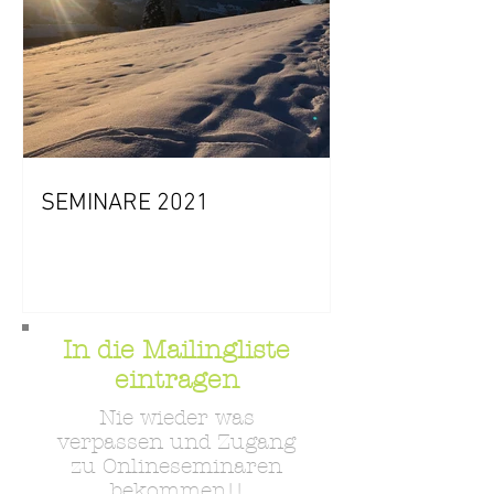
SEMINARE 2021
In die Mailingliste
eintragen
Nie wieder was
verpassen und Zugang
zu Onlineseminaren
bekommen!!