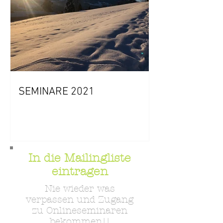
SEMINARE 2021
In die Mailingliste
eintragen
Nie wieder was
verpassen und Zugang
zu Onlineseminaren
bekommen!!