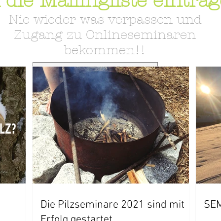
 die Mailingliste eintra
Nie wieder was verpassen und
Zugang zu Onlineseminaren
bekommen!!
Jetzt AllgäuMogli abonnieren
Die Pilzseminare 2021 sind mit
SE
Erfolg gestartet