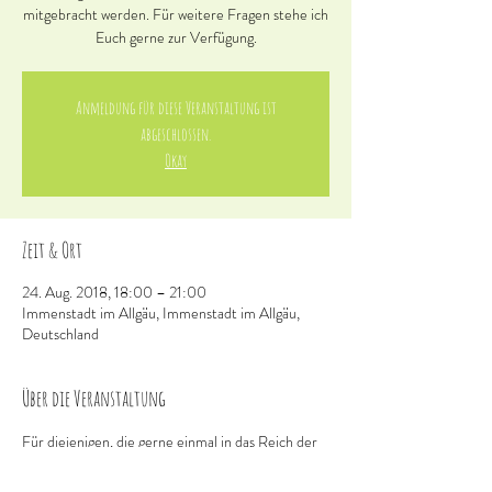
mitgebracht werden. Für weitere Fragen stehe ich
Euch gerne zur Verfügung.
Anmeldung für diese Veranstaltung ist
abgeschlossen.
Okay
Zeit & Ort
24. Aug. 2018, 18:00 – 21:00
Immenstadt im Allgäu, Immenstadt im Allgäu,
Deutschland
Über die Veranstaltung
Für diejenigen, die gerne einmal in das Reich der 
Mykologie hinein schnuppern möchten wird über 
das NEZ Oberallgäu im Alpseehaus in 