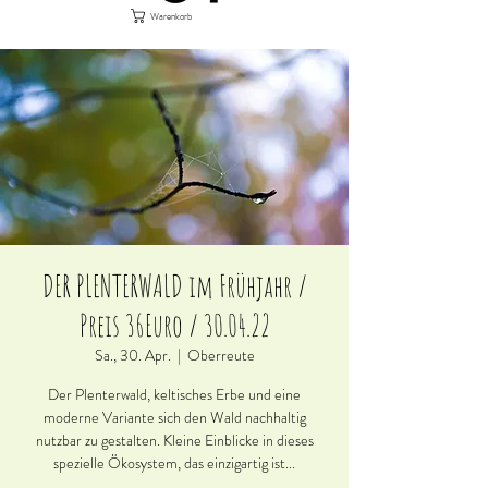
Warenkorb
DER PLENTERWALD im Frühjahr /
Preis 36Euro / 30.04.22
Sa., 30. Apr.
  |  
Oberreute
Der Plenterwald, keltisches Erbe und eine
moderne Variante sich den Wald nachhaltig
nutzbar zu gestalten. Kleine Einblicke in dieses
spezielle Ökosystem, das einzigartig ist...