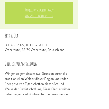
Anmeldung abgeschlossen
Veranstaltungen ansehen
Zeit & Ort
30. Apr. 2022, 10:00 – 14:00
Oberreute, 88179 Oberreute, Deutschland
Über die Veranstaltung
Wir gehen gemeinsam zwei Stunden durch die 
traditioniellen Wälder dieser Region und reden 
über positiven Eigenschaften dieser Art und 
Weise der Bewirtschaftung. Diese Plenterwälder 
beherbergen viel Positives für die bewohnenden 
Lebewesen dieser Waldstruktur. Ebenso wertvoll 
ist der unglaubliche Zuwachs an Ertrag der Hölzer 