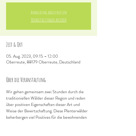
Anmeldung abgeschlossen
Veranstaltungen ansehen
Zeit & Ort
05. Aug. 2023, 09:15 – 12:00
Oberreute, 88179 Oberreute, Deutschland
Über die Veranstaltung
Wir gehen gemeinsam zwei Stunden durch die 
traditioniellen Wälder dieser Region und reden 
über positiven Eigenschaften dieser Art und 
Weise der Bewirtschaftung. Diese Plenterwälder 
beherbergen viel Positives für die bewohnenden 
Lebewesen dieser Waldstruktur. Ebenso wertvoll 
ist der unglaubliche Zuwachs an Ertrag der Hölzer 