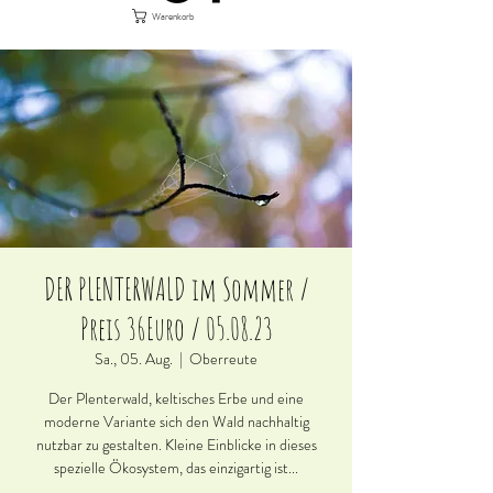
Warenkorb
DER PLENTERWALD im Sommer /
Preis 36Euro / 05.08.23
Sa., 05. Aug.
  |  
Oberreute
Der Plenterwald, keltisches Erbe und eine
moderne Variante sich den Wald nachhaltig
nutzbar zu gestalten. Kleine Einblicke in dieses
spezielle Ökosystem, das einzigartig ist...