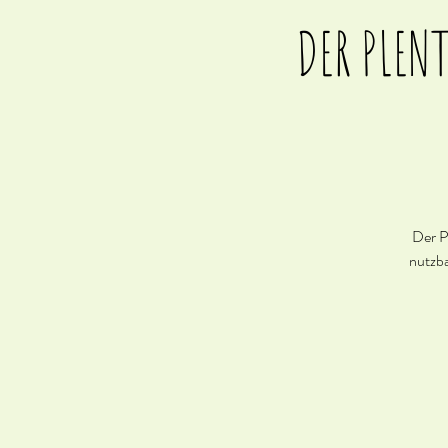
DER PLEN
Der P
nutzba