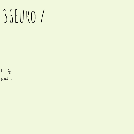
 36Euro /
haltig
 ist...