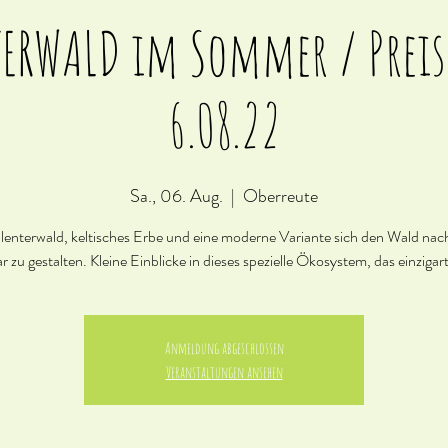
TERWALD im Sommer / Preis
6.08.22
Sa., 06. Aug.
  |  
Oberreute
lenterwald, keltisches Erbe und eine moderne Variante sich den Wald nach
r zu gestalten. Kleine Einblicke in dieses spezielle Ökosystem, das einzigartig
Anmeldung abgeschlossen
Veranstaltungen ansehen