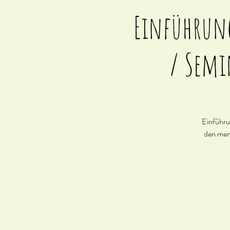
Einführung
/ Semi
Einführun
den mens