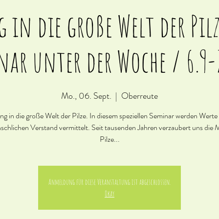
 in die große Welt der Pilz
nar unter der Woche / 6.9-7
Mo., 06. Sept.
  |  
Oberreute
g in die große Welt der Pilze. In diesem speziellen Seminar werden Werte
chlichen Verstand vermittelt. Seit tausenden Jahren verzaubert uns die 
Pilze...
Anmeldung für diese Veranstaltung ist abgeschlossen.
Okay