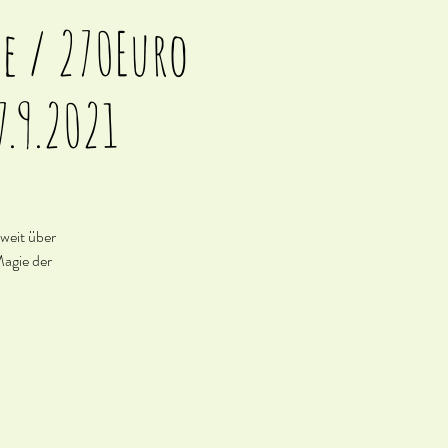
e / 270Euro
.9.2021
 weit über
Magie der