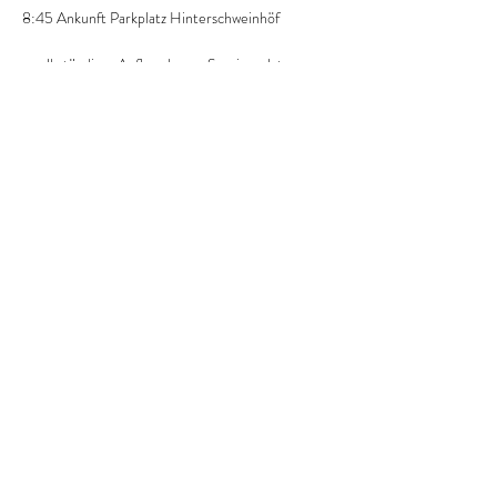
8:45 Ankunft Parkplatz Hinterschweinhöf
- selbständiger Aufbruch zum Seminarplatz, 
Beschilderung folgen (10min Fußmarsch)
9:00Uhr Begrüßung mit Tee und Kaffee
9:15Uhr Vorstellungsrunde mit kurzer 
Theorieeinheit zur Vermittlung der wichtigsten 
Grundlagen
Weiterlesen >
Diese Veranstaltung teilen