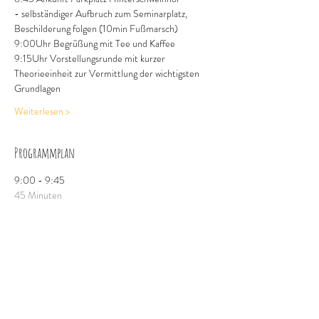
- selbständiger Aufbruch zum Seminarplatz, 
Beschilderung folgen (10min Fußmarsch)
9:00Uhr Begrüßung mit Tee und Kaffee
9:15Uhr Vorstellungsrunde mit kurzer 
Theorieeinheit zur Vermittlung der wichtigsten 
Grundlagen
Weiterlesen >
Programmplan
9:00 - 9:45
45 Minuten
Begrüßung und Einführung in die Welt der Pilze
Seminarplatz
9:45 - 11:00
1 Stunde 15 Minuten
Gemeinsame Exkursion im Wald