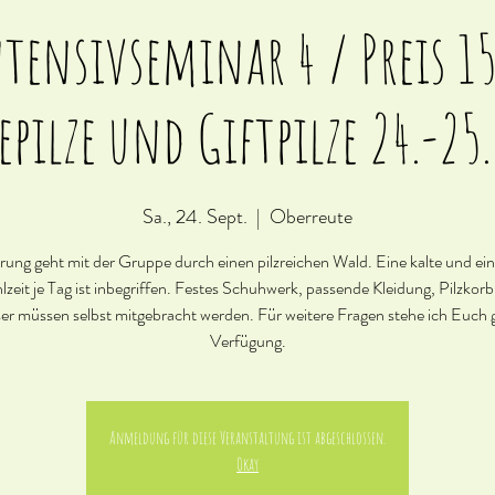
ntensivseminar 4 / Preis 1
epilze und Giftpilze 24.-25
Sa., 24. Sept.
  |  
Oberreute
ung geht mit der Gruppe durch einen pilzreichen Wald. Eine kalte und e
zeit je Tag ist inbegriffen. Festes Schuhwerk, passende Kleidung, Pilzkor
er müssen selbst mitgebracht werden. Für weitere Fragen stehe ich Euch 
Verfügung.
Anmeldung für diese Veranstaltung ist abgeschlossen.
Okay