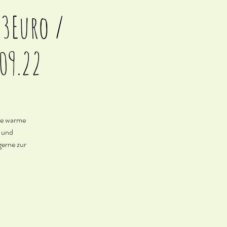
53Euro /
.09.22
ine warme
b und
gerne zur