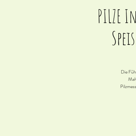
PILZE I
Speis
Die Führ
Mahl
Pilzmess