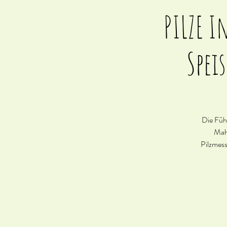
PILZE I
Speis
Die Führ
Mahl
Pilzmess