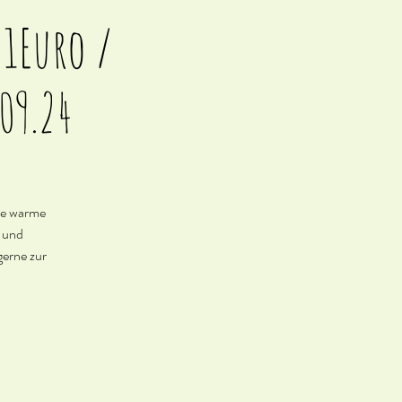
71Euro /
.09.24
ine warme
b und
gerne zur