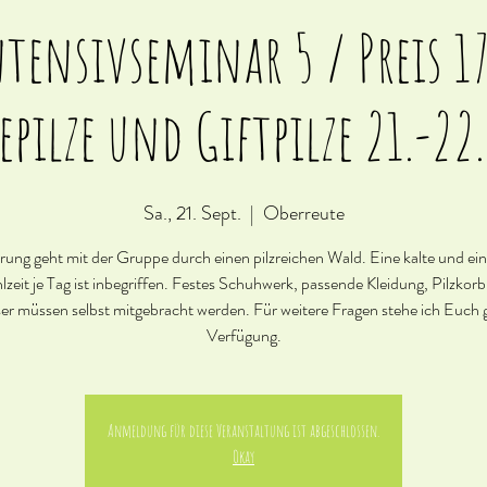
ntensivseminar 5 / Preis 1
epilze und Giftpilze 21.-22
Sa., 21. Sept.
  |  
Oberreute
ung geht mit der Gruppe durch einen pilzreichen Wald. Eine kalte und e
zeit je Tag ist inbegriffen. Festes Schuhwerk, passende Kleidung, Pilzkor
er müssen selbst mitgebracht werden. Für weitere Fragen stehe ich Euch 
Verfügung.
Anmeldung für diese Veranstaltung ist abgeschlossen.
Okay