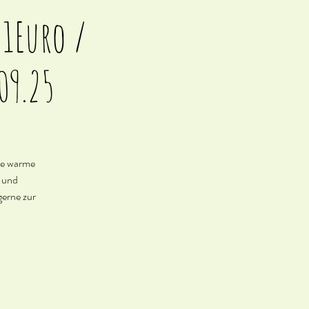
71Euro /
09.25
ine warme
b und
gerne zur