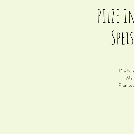
PILZE I
Spei
Die Führ
Mahl
Pilzmess