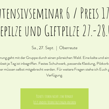
ntensivseminar 6 / Preis 1
sepilze und Giftpilze 27.-28.
Sa., 27. Sept.
  |  
Oberreute
ung geht mit der Gruppe durch einen pilzreichen Wald. Eine kalte und e
zeit je Tag ist inbegriffen. Festes Schuhwerk, passende Kleidung, Pilzkor
er müssen selbst mitgebracht werden. Für weitere Fragen stehe ich Euch 
Verfügung.
Tickets stehen nicht zum Verkauf
Jetzt andere Veranstaltungen ansehen