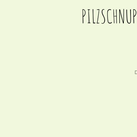
PILZSCHNUP
D