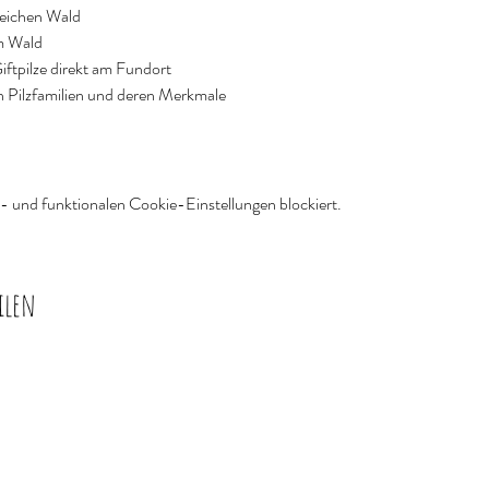
reichen Wald
m Wald
ftpilze direkt am Fundort
en Pilzfamilien und deren Merkmale
 und funktionalen Cookie-Einstellungen blockiert.
ilen
Frommknecht
88179 Oberreute
Impressum