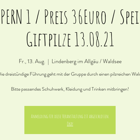
PERN 1 / Preis 36Euro / Spei
Giftpilze 13.08.21
Fr., 13. Aug.
  |  
Lindenberg im Allgäu / Waldsee
ie dreistündige Führung geht mit der Gruppe durch einen pilzreichen Wal
Bitte passendes Schuhwerk, Kleidung und Trinken mitbringen!
Anmeldung für diese Veranstaltung ist abgeschlossen.
Okay