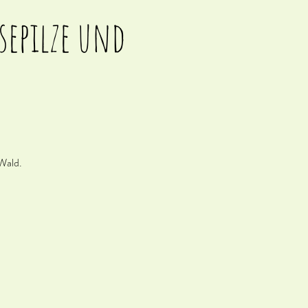
isepilze und
 Wald.