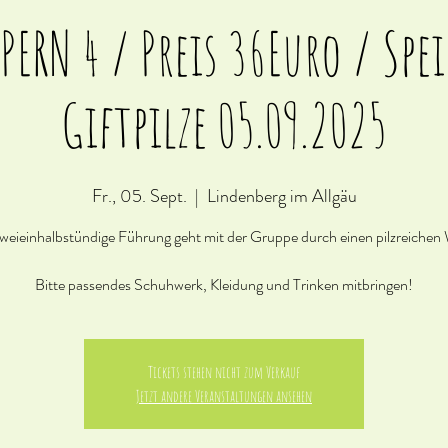
ERN 4 / Preis 36Euro / Spe
Giftpilze 05.09.2025
Fr., 05. Sept.
  |  
Lindenberg im Allgäu
weieinhalbstündige Führung geht mit der Gruppe durch einen pilzreichen
Bitte passendes Schuhwerk, Kleidung und Trinken mitbringen!
Tickets stehen nicht zum Verkauf
Jetzt andere Veranstaltungen ansehen