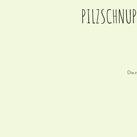
PILZSCHNUPP
Die z