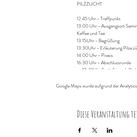
PILZZUCHT
12:45 Uhr - Treffpunkt
13:00 Uhr - Ausgangsort Semin
Kaffee und Tee
13:15Uhr - Begrüßung
13:30Uhr - Erläuterung Pilze 
14:00 Uhr - Praxis
16:30 Uhr - Abschlussrunde
ca.17-18Uhr Ende (je nach Beda
WICHTIG:
Google Maps wurde aufgrund der Analytics-
Es können nicht alle Pilze gezüc
bestellt werden! Alle Materialie
Auf HOLZ:
Diese Veranstaltung te
-
Shitake
Lentinula edodes
-
Austernseitling
Pleurotus ostr