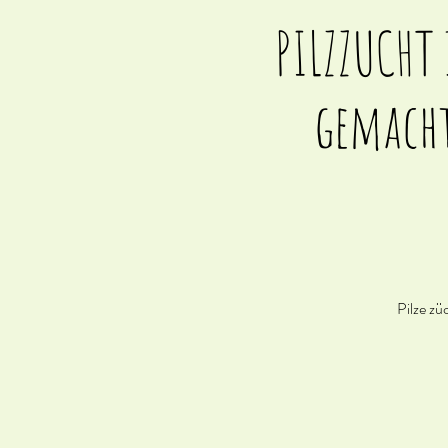
PILZZUCHT 
gemacht 
Pilze zü