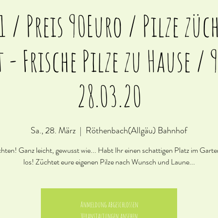
1 / Preis 90Euro / Pilze züc
- Frische Pilze zu Hause / 
28.03.20
Sa., 28. März
  |  
Röthenbach(Allgäu) Bahnhof
chten! Ganz leicht, gewusst wie... Habt Ihr einen schattigen Platz im Gar
los! Züchtet eure eigenen Pilze nach Wunsch und Laune...
Anmeldung abgeschlossen
Veranstaltungen ansehen