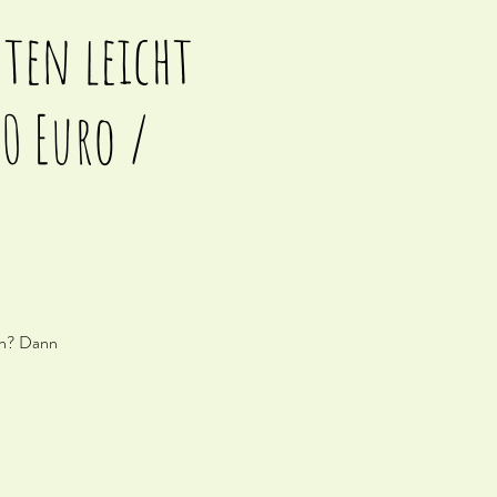
hten leicht
90 Euro /
ten? Dann