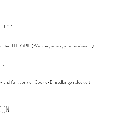
arplatz
züchten THEORIE (Werkzeuge, Vorgehensweise etc.)
rf)
 und funktionalen Cookie-Einstellungen blockiert.
htet werden. In diesem Seminar sind folgende Pilzarten möglich und müsse
n für eine Beimpfung Stamm/Stroh sind inklusive.
ilen
eatus