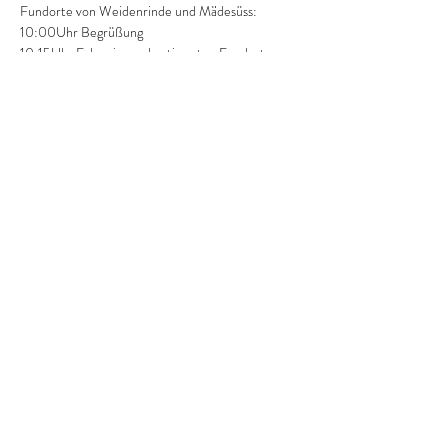
Fundorte von Weidenrinde und Mädesüss:
10:00Uhr Begrüßung
10:15Uhr Exkursion zu bestimmten Fundorten 
mit dem PKW oder zu Fuß
-Erläuterung der Pflanzen, deren 
Erkennungsmerkmalen und Wirkstoffen
-Giftige Doppelgänger in der Familie und in 
anderen Arten
-Mitnahme der verschiedenen Pflanzenteile zur 
Weiterverarbeitung
Weiterlesen >
Diese Veranstaltung teilen