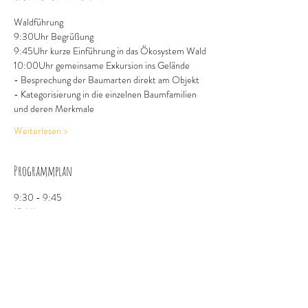
Waldführung
9:30Uhr Begrüßung 
9:45Uhr kurze Einführung in das Ökosystem Wald
10:00Uhr gemeinsame Exkursion ins Gelände
- Besprechung der Baumarten direkt am Objekt
- Kategorisierung in die einzelnen Baumfamilien 
und deren Merkmale
Weiterlesen >
Programmplan
9:30 - 9:45
15 Minuten
Treffpunkt / Begrüßung
Röthenbach Bahnhof
9:45 - 11:15
1 Stunde 30 Minuten