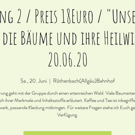
g 2 / Preis 18Euro / "Uns
 die Bäume und ihre Heil
20.06.20
Sa., 20. Juni
  |  
Röthenbach(Allgäu)Bahnhof
ung geht mit der Gruppe durch einen artenreichen Wald. Viele Baumart
ich ihrer Merkmale und Inhaltsstoffe erläutert. Kaffee und Tee ist inbegriff
erk, passende Kleidung mitbringen. Für weitere Fragen stehe ich Euch ge
Verfügung.