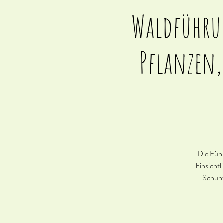
Waldführun
Pflanzen,
Die Führ
hinsichtl
Schuhw