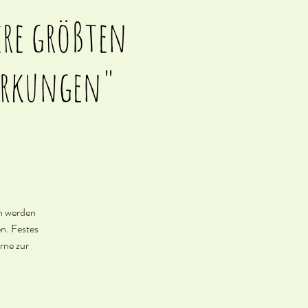
ere größten
wirkungen"
en werden
en. Festes
rne zur