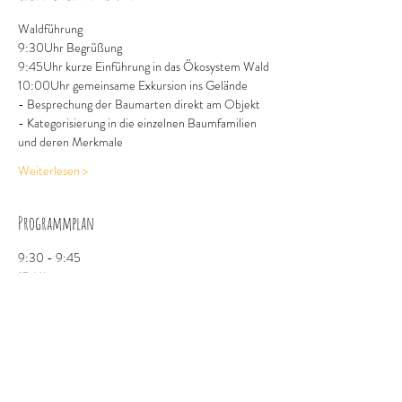
Waldführung
9:30Uhr Begrüßung 
9:45Uhr kurze Einführung in das Ökosystem Wald
10:00Uhr gemeinsame Exkursion ins Gelände
- Besprechung der Baumarten direkt am Objekt
- Kategorisierung in die einzelnen Baumfamilien 
und deren Merkmale
Weiterlesen >
Programmplan
9:30 - 9:45
15 Minuten
Treffpunkt / Begrüßung
Bahnhof Röthenbach
9:45 - 11:15
1 Stunde 30 Minuten