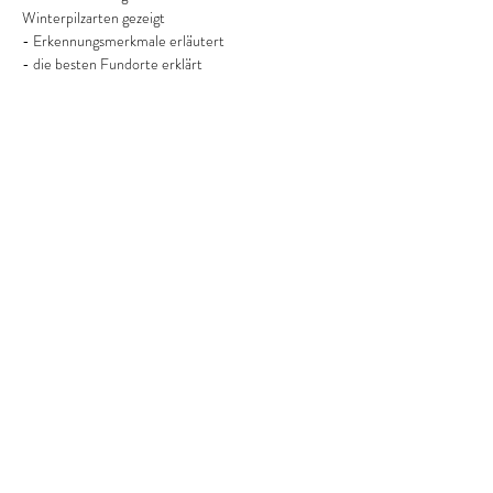
Winterpilzarten gezeigt
- Erkennungsmerkmale erläutert
- die besten Fundorte erklärt
Die schwäbische Alb ist ein wahres Winterpilz 
Paradies!!!
Witterungsbeständig anziehen und ggf. eine 
Thermoskanne mit warmen Tee mitbringen. Die 
Veranstaltung findet bei jedem Wetter statt!
Weiterlesen >
Diese Veranstaltung teilen