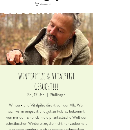
Warenkorb
WINTERPILZE & VITALPILZE
GESUCHT!!!
Sa., 17. Jan.
  |  
Pfullingen
Winter- und Vitalpilze direkt von der Alb. Wer
sich warm einpackt und gut zu Fuß ist bekommt
von mir den Einblick in die phantastische Welt der
schwäbischen Winterpilze, die nicht nur zauberhaft
aussehen, sondern auch wunderbar schmecken