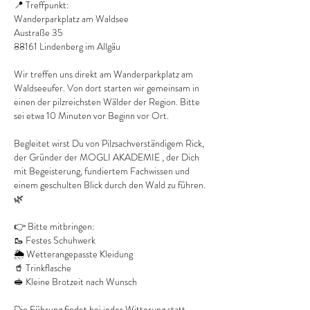
📍 Treffpunkt:
Wanderparkplatz am Waldsee
Austraße 35
88161 Lindenberg im Allgäu
Wir treffen uns direkt am Wanderparkplatz am
Waldseeufer. Von dort starten wir gemeinsam in
einen der pilzreichsten Wälder der Region. Bitte
sei etwa 10 Minuten vor Beginn vor Ort.
Begleitet wirst Du von Pilzsachverständigem Rick,
der Gründer der MOGLI AKADEMIE , der Dich
mit Begeisterung, fundiertem Fachwissen und
einem geschulten Blick durch den Wald zu führen.
🌿
👉 Bitte mitbringen:
🥾 Festes Schuhwerk
🌦️ Wetterangepasste Kleidung
🥤 Trinkflasche
🥪 Kleine Brotzeit nach Wunsch
Die Führung findet bei jeder Witterung statt.