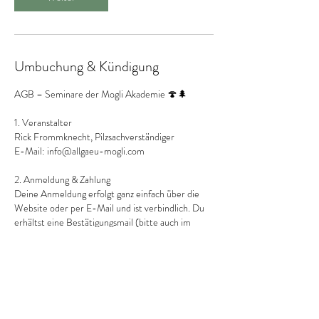
Umbuchung & Kündigung
AGB – Seminare der Mogli Akademie 🍄🌲
1. Veranstalter
Rick Frommknecht, Pilzsachverständiger
E-Mail: info@allgaeu-mogli.com
2. Anmeldung & Zahlung
Deine Anmeldung erfolgt ganz einfach über die
Website oder per E-Mail und ist verbindlich. Du
erhältst eine Bestätigungsmail (bitte auch im
Spam-Ordner schauen).
3. Stornierung & Umbuchung
Pläne können sich ändern – das verstehen wir gut.
Bis 30 Tage vor Seminarbeginn kannst du
kostenfrei stornieren und erhältst dein Geld