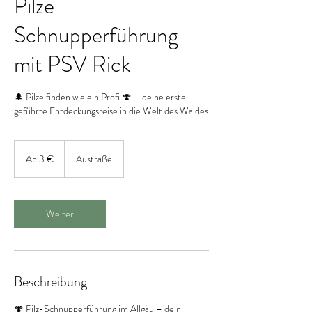
Pilze
Schnupperführung
mit PSV Rick
🌲 Pilze finden wie ein Profi 🍄 – deine erste
geführte Entdeckungsreise in die Welt des Waldes
Ab
3
Ab 3 €
Austraße
Euro
Weiter
Beschreibung
🍄 Pilz-Schnupperführung im Allgäu – dein