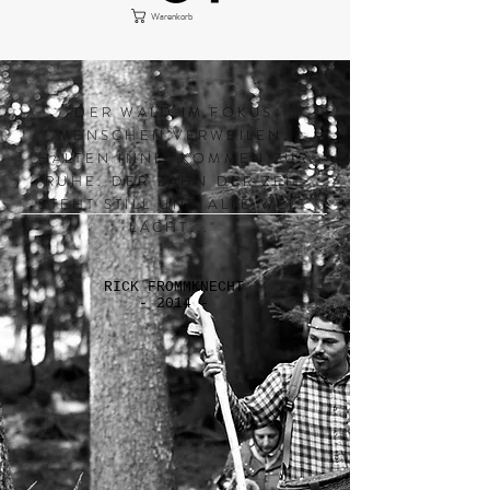
Warenkorb
"DER WALD IM FOKUS.
MENSCHEN VERWEILEN,
HALTEN INNE, KOMMEN ZUR
RUHE. DER ZAHN DER ZEIT
STEHT STILL UND ALLE WELT
LACHT..."
RICK FROMMKNECHT
- 2014 -